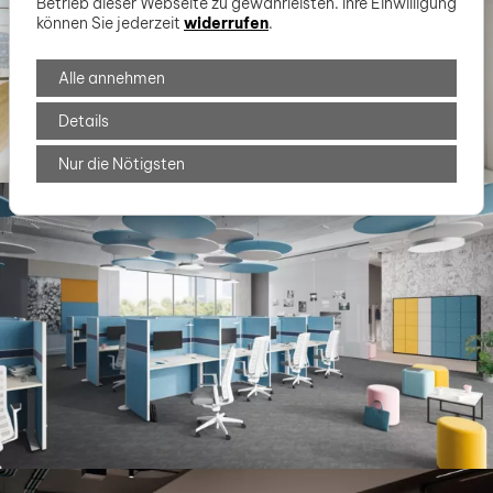
Betrieb dieser Webseite zu gewährleisten. Ihre Einwilligung
können Sie jederzeit
widerrufen
.
Alle annehmen
Details
Nur die Nötigsten